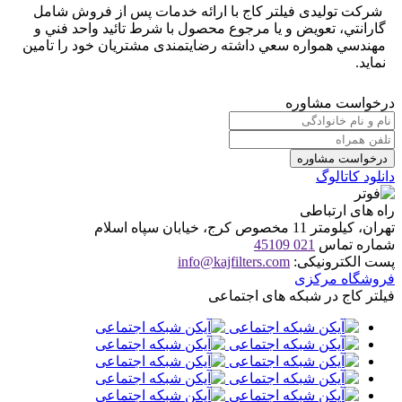
شرکت توليدی فيلتر کاج با ارائه خدمات پس از فروش شامل
گارانتي، تعويض و يا مرجوع محصول با شرط تائيد واحد فني و
مهندسي همواره سعي داشته رضايتمندی مشتريان خود را تامين
نمايد.
درخواست مشاوره
درخواست مشاوره
دانلود کاتالوگ
راه های
ارتباطی
تهران، کیلومتر 11 مخصوص کرج، خیابان سپاه اسلام
شماره تماس
021
45109
پست الکترونیکی:
info@kajfilters.com
فروشگاه مرکزی
فیلتر کاج در شبکه های اجتماعی